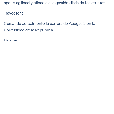
aporta agilidad y eficacia a la gestión diaria de los asuntos.
Trayectoria
Cursando actualmente la carrera de Abogacía en la
Universidad de la Republica
Idiomas
Español, Inglés y Portugués
2025 Olivera Abogados - Derechos Reservados
LA FIRMA
SERVICIOS
EQUIPO
NOVEDADES
CONTACTO
Términos y condiciones y política de privacidad.